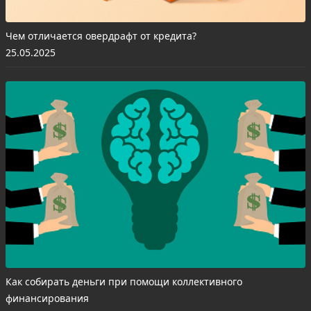
Чем отличается овердрафт от кредита?
25.05.2025
Как собирать деньги при помощи коллективного
финансирования