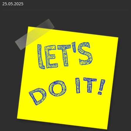
25.05.2025