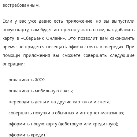
востребованным.
Если у вас уже давно есть приложение, но вы выпустили
новую карту, вам будет интересно узнать о том, как добавить
карту в «СберБанк Онлайн». Это позволит вам сэкономить
время: не придётся посещать офис и стоять в очередях. При
помощи приложения вы сможете совершать следующие
операции:
оплачивать ЖКХ;
оплачивать мобильную связь;
переводить деньги на другие карточки и счета;
совершать покупки в обычных и интернет-магазинах;
оформить новую карту (дебетовую или кредитную);
оформить кредит.