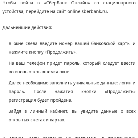
Чтобы войти в «СберБанк Онлайн» со стационарного
устойства, перейдите на сайт online.sberbank.ru.
Дальнейшие действия:
В окне слева введите номер вашей банковской карты и
нажмите кнопку «Продолжить».
На ваш телефон придет пароль, который следует ввести
во вновь открывшемся окне.
Далее необходимо заполнить уникальные данные: логин и
пароль. После нажатия кнопки «Продолжить»
регистрация будет пройдена.
Зайдя в личный кабинет, вы увидите данные о всех
открытых счетах и картах.