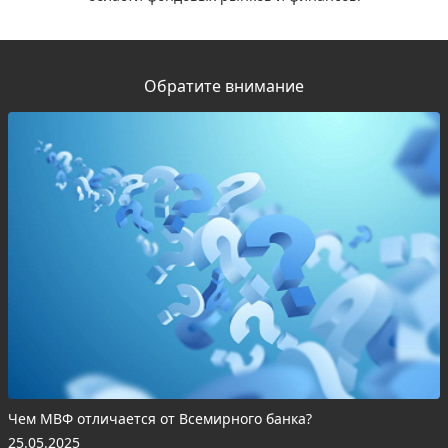
Обратите внимание
Чем МВФ отличается от Всемирного банка?
25.05.2025