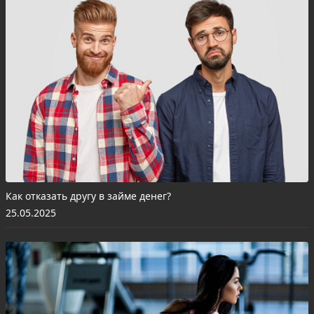
Как отказать другу в займе денег?
25.05.2025