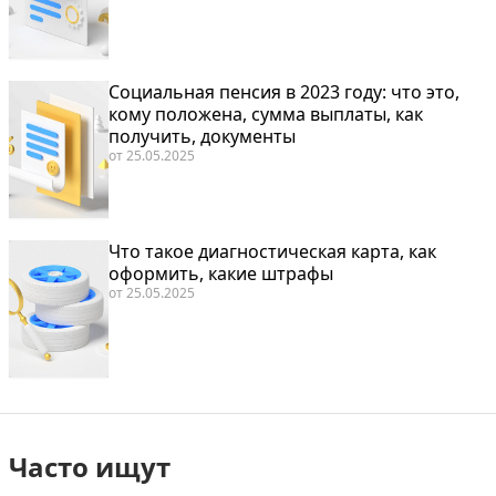
Социальная пенсия в 2023 году: что это,
кому положена, сумма выплаты, как
получить, документы
от
25.05.2025
Что такое диагностическая карта, как
оформить, какие штрафы
от
25.05.2025
Часто ищут