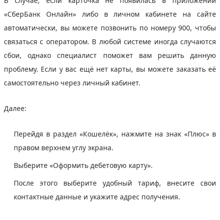
В случае, если карточка не появилась в приложении
«СберБанк Онлайн» либо в личном кабинете на сайте
автоматически, вы можете позвонить по номеру 900, чтобы
связаться с оператором. В любой системе иногда случаются
сбои, однако специалист поможет вам решить данную
проблему. Если у вас ещё нет карты, вы можете заказать её
самостоятельно через личный кабинет.
Далее:
Перейдя в раздел «Кошелёк», нажмите на знак «Плюс» в
правом верхнем углу экрана.
Выберите «Оформить дебетовую карту».
После этого выберите удобный тариф, внесите свои
контактные данные и укажите адрес получения.