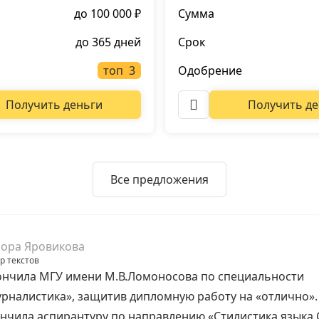
до 100 000 ₽
Сумма
до 365 дней
Срок
топ
Одобрение
Получить деньги
Получить де
Все предложения
ора Яровикова
р текстов
нчила МГУ имени М.В.Ломоносова по специальности
рналистика», защитив дипломную работу на «отлично».
нчила аспирантуру по направлению «Стилистика языка