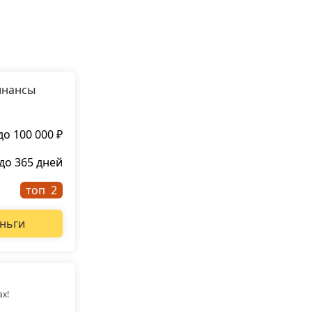
инансы
до 100 000 ₽
до 365 дней
топ
ньги
ах!