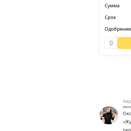
Сумма
Срок
Одобрение
Авр
Авто
Око
«Жу
око