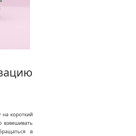
изацию
 на короткий
о взвешивать
бращаться в