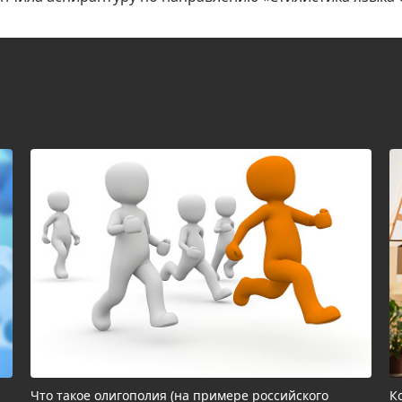
Что такое олигополия (на примере российского
К