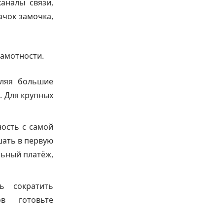
аналы связи,
ачок замочка,
рамотности.
мляя большие
. Для крупных
ность с самой
шать в первую
льный платёж,
ь сократить
ов готовьте