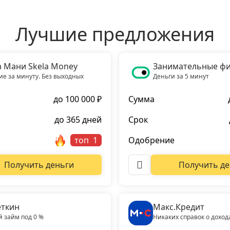
Лучшие предложения
а Мани Skela Money
Занимательные ф
е за минуту. Без выходных
Деньги за 5 минут
до 100 000 ₽
Сумма
до 365 дней
Срок
топ
Одобрение
Получить деньги
Получить де
ткин
Макс.Кредит
 займ под 0 %
Никаких справок о доход