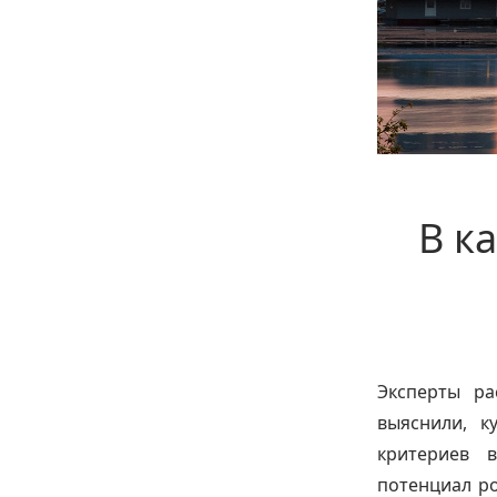
В к
Эксперты ра
выяснили, к
критериев 
потенциал ро