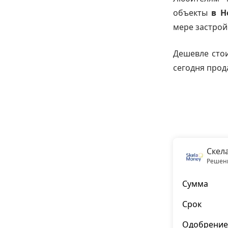
объекты
в Н
мере застрой
Дешевле стои
сегодня прод
Скел
Решени
Сумма
Срок
Одобрение