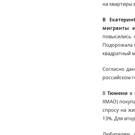
на квартиры 
В Екатерин
мигранты и
повысились 
Подорожала и
квадратный м
Согласно дан
российском г
В
Тюмени
в 
ХМАО) покупа
спросу на ж
13%. Для вто
Любителям 