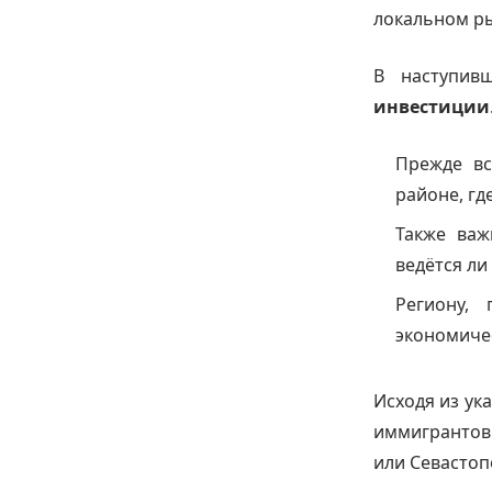
локальном ры
В наступив
инвестиции
Прежде вс
районе, гд
Также важ
ведётся ли
Региону,
экономиче
Исходя из ук
иммигрантов 
или Севастопо