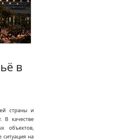
ьё в
шей страны и
. В качестве
х объектов,
е ситуация на