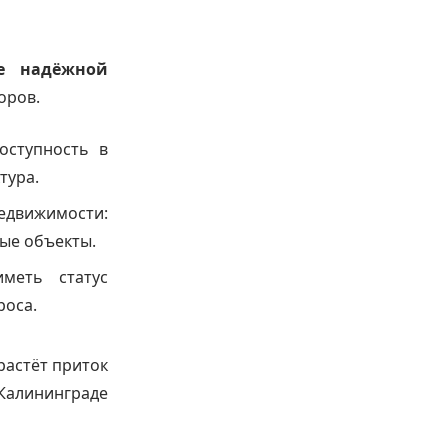
е надёжной
торов.
оступность в
тура.
едвижимости:
мые объекты.
меть статус
роса.
растёт приток
 Калининграде