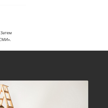
 Затем
 СМИ».