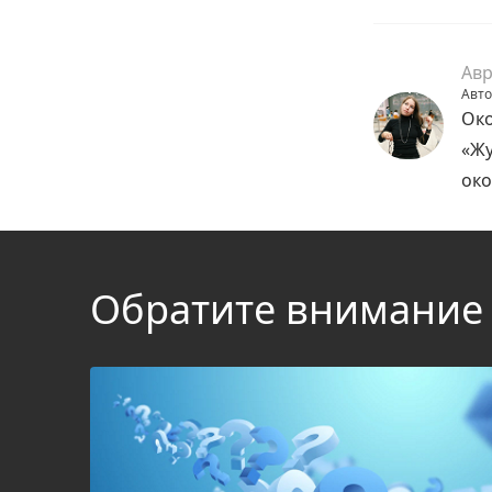
Авр
Авто
Око
«Жу
око
Обратите внимание