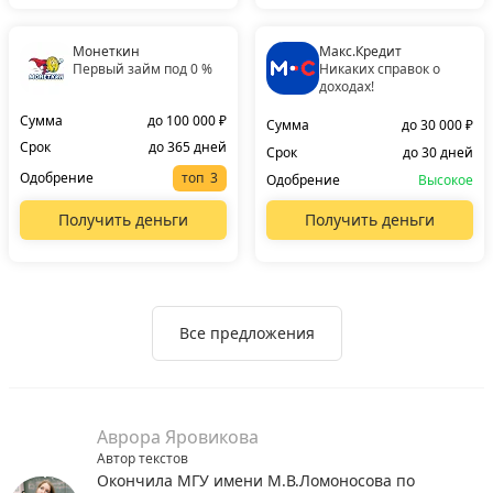
Монеткин
Макс.Кредит
Первый займ под 0 %
Никаких справок о
доходах!
Сумма
до 100 000 ₽
Сумма
до 30 000 ₽
Срок
до 365 дней
Срок
до 30 дней
Одобрение
топ
Одобрение
Высокое
Получить деньги
Получить деньги
Все предложения
Аврора Яровикова
Автор текстов
Окончила МГУ имени М.В.Ломоносова по