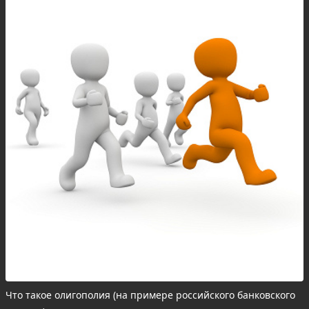
Что такое олигополия (на примере российского банковского