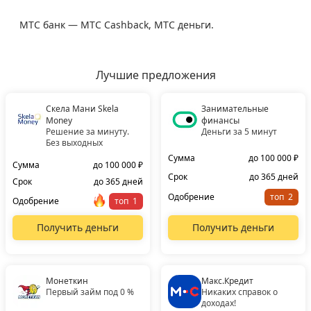
МТС банк — МТС Cashback, МТС деньги.
Лучшие предложения
Скела Мани Skela
Занимательные
Money
финансы
Решение за минуту.
Деньги за 5 минут
Без выходных
Сумма
до 100 000 ₽
Сумма
до 100 000 ₽
Срок
до 365 дней
Срок
до 365 дней
Одобрение
топ
Одобрение
топ
Получить деньги
Получить деньги
Монеткин
Макс.Кредит
Первый займ под 0 %
Никаких справок о
доходах!