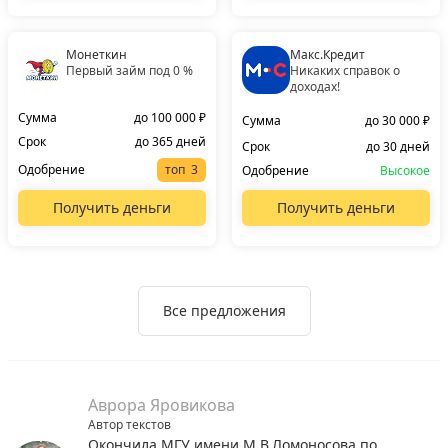
Монеткин
Макс.Кредит
Первый займ под 0 %
Никаких справок о
доходах!
Сумма
до 100 000 ₽
Сумма
до 30 000 ₽
Срок
до 365 дней
Срок
до 30 дней
Одобрение
топ
Одобрение
Высокое
Получить деньги
Получить деньги
Все предложения
Аврора Яровикова
Автор текстов
Окончила МГУ имени М.В.Ломоносова по