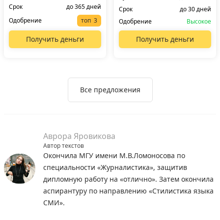
Срок
до 365 дней
Срок
до 30 дней
Одобрение
топ
Одобрение
Высокое
Получить деньги
Получить деньги
Все предложения
Аврора Яровикова
Автор текстов
Окончила МГУ имени М.В.Ломоносова по
специальности «Журналистика», защитив
дипломную работу на «отлично». Затем окончила
аспирантуру по направлению «Стилистика языка
СМИ».