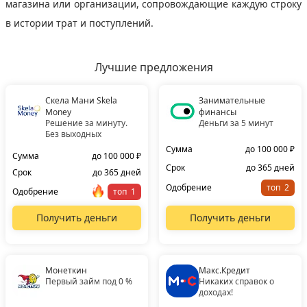
магазина или организации, сопровождающие каждую строку
в истории трат и поступлений.
Лучшие предложения
Скела Мани Skela
Занимательные
Money
финансы
Решение за минуту.
Деньги за 5 минут
Без выходных
Сумма
до 100 000 ₽
Сумма
до 100 000 ₽
Срок
до 365 дней
Срок
до 365 дней
Одобрение
топ
Одобрение
топ
Получить деньги
Получить деньги
Монеткин
Макс.Кредит
Первый займ под 0 %
Никаких справок о
доходах!