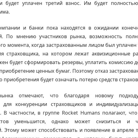
ми будет уплачен третий взнос. Им будет полность
мма.
омпании и банки пока находятся в ожидании конеч
й. По мнению участников рынка, возможность полн
ого момента, когда застрахованным лицом был уплачен 
ля страховщика, на котором лежат аквизиционные ра
ен будет сформировать резервы, уплатить комиссию 
приобретение ценных бумаг. Поэтому отказ застрахова
о приобретения будет означать потерю средств страхо
рынка отмечают, что благодаря новому подходу
 для конкуренции страховщиков и индивидуализац
 В частности, в группе Rocket Humans полагают, чт
уктов уменьшится, однако может снизиться и 
. Этому может способствовать и появление в апреле 