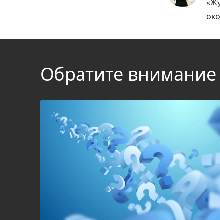
«Жу
око
Обратите внимание