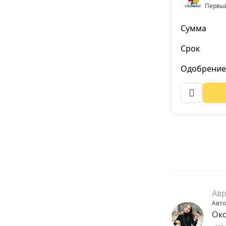
Первый
Сумма
Срок
Одобрение
Авр
Авто
Око