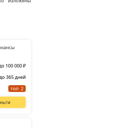
ко изложены
инансы
до 100 000 ₽
до 365 дней
топ
ньги