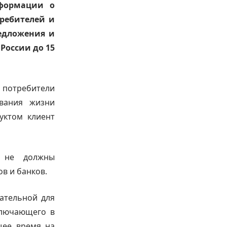
нформации о
требителей и
редложения и
России до 15
потребители
ования жизни
дуктом клиент
и не должны
в и банков.
ательной для
ключающего в
щее время на