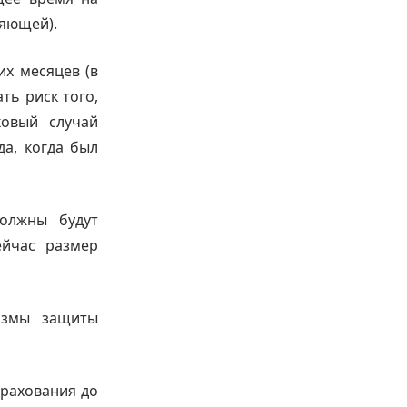
ляющей).
их месяцев (в
ть риск того,
ковый случай
да, когда был
олжны будут
ейчас размер
измы защиты
трахования до