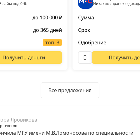
 займ под 0 %
Никаких справок о доход
до 100 000 ₽
Сумма
до 365 дней
Срок
топ
Одобрение
Получить деньги
Получить де
Все предложения
ора Яровикова
р текстов
нчила МГУ имени М.В.Ломоносова по специальности