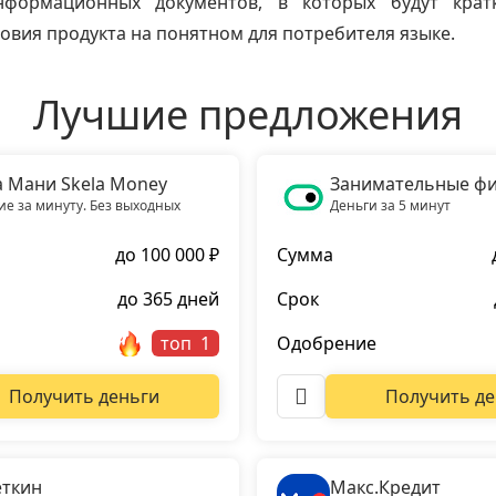
нформационных документов, в которых будут крат
овия продукта на понятном для потребителя языке.
Лучшие предложения
а Мани Skela Money
Занимательные ф
е за минуту. Без выходных
Деньги за 5 минут
до 100 000 ₽
Сумма
до 365 дней
Срок
топ
Одобрение
Получить деньги
Получить де
ткин
Макс.Кредит