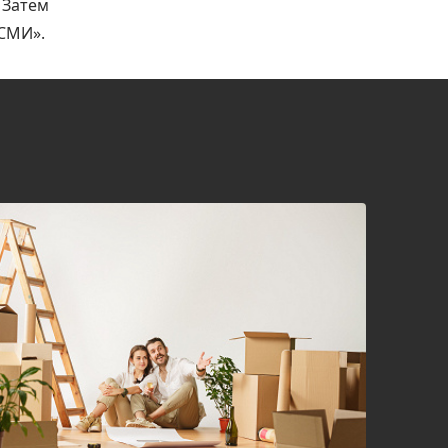
 Затем
 СМИ».