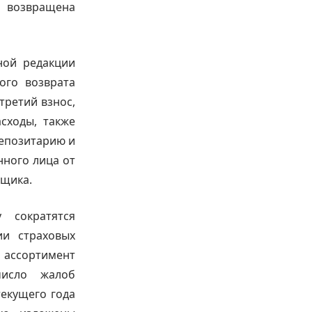
ю возвращена
ной редакции
ого возврата
третий взнос,
сходы, также
депозитарию и
нного лица от
вщика.
 сократятся
ии страховых
о ассортимент
число жалоб
текущего года