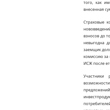
того, как и
внесенная су
Страховые к
нововведени
взносов до т
невыгодна д
заемщик долж
комиссию за 
ИСЖ после ег
Участники 
возможности
предложений.
инвестпрод
потребителей