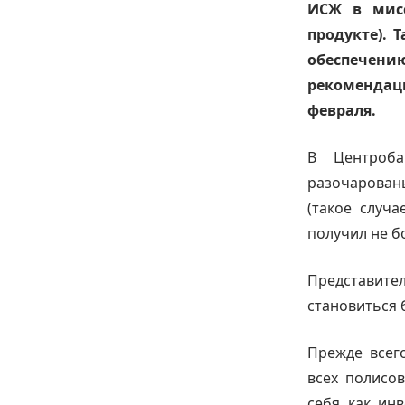
ИСЖ в мисс
продукте). 
обеспечению
рекомендаци
февраля.
В Центроба
разочарован
(такое случа
получил не бо
Представит
становиться 
Прежде всег
всех полисо
себя как ин