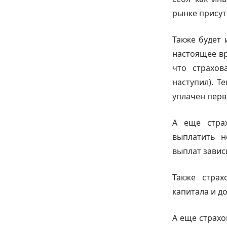
рынке присут
Также будет 
настоящее вр
что страхов
наступил). Т
уплачен перв
А еще стра
выплатить н
выплат завис
Также стра
капитала и до
А еще страхо