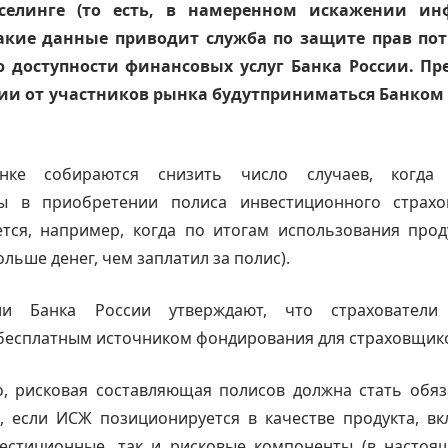
елинге (то есть, в намеренном искажении и
Такие данные приводит служба по защите прав по
 доступности финансовых услуг Банка России. П
и от участников рынка будутприниматься Банком 
нке собираются снизить число случаев, когда 
ы в приобретении полиса инвестиционного страх
ется, например, когда по итогам использования про
льше денег, чем заплатил за полис).
ели Банка России утверждают, что страховател
бесплатным источником фондирования для страховщико
о, рисковая составляющая полисов должна стать обяз
в, если ИСЖ позиционируется в качестве продукта, в
вестиционные, так и рисковые компоненты (в настоя