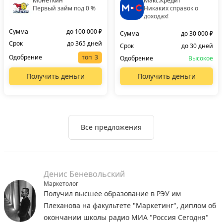
Монеткин
Макс.Кредит
Первый займ под 0 %
Никаких справок о
доходах!
Сумма
до 100 000 ₽
Сумма
до 30 000 ₽
Срок
до 365 дней
Срок
до 30 дней
Одобрение
топ
Одобрение
Высокое
Получить деньги
Получить деньги
Все предложения
Денис Беневольский
Маркетолог
Получил высшее образование в РЭУ им
Плеханова на факультете "Маркетинг", диплом об
окончании школы радио МИА "Россия Сегодня"