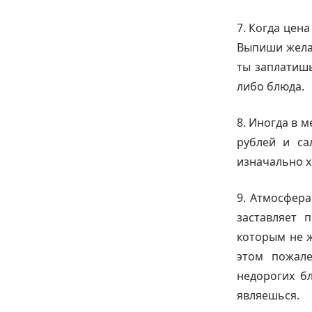
7. Когда цен
Выпиши желае
ты заплатишь
либо блюда.
8. Иногда в 
рублей и са
изначально 
9. Атмосфера
заставляет 
которым не ж
этом пожале
недорогих бл
являешься.