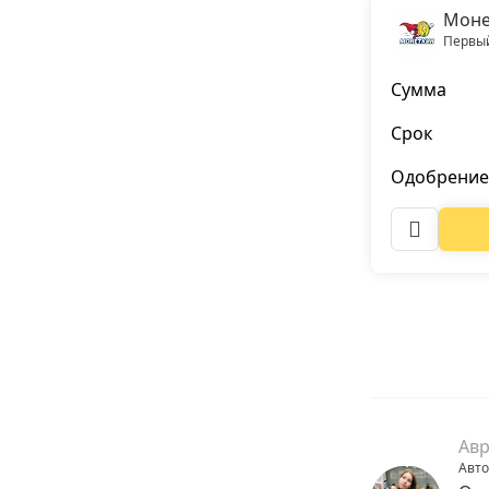
Моне
Первый
Сумма
Срок
Одобрение
Авр
Авто