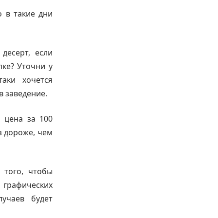
о в такие дни
 десерт, если
лке? Уточни у
таки хочется
в заведение.
 цена за 100
з дороже, чем
 того, чтобы
графических
лучаев будет