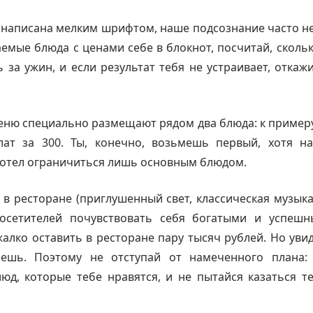
а написана мелким шрифтом, наше подсознание часто не
мые блюда с ценами себе в блокнот, посчитай, скольк
 за ужин, и если результат тебя не устраивает, откажи
меню специально размещают рядом два блюда: к примеру,
лат за 300. Ты, конечно, возьмешь первый, хотя н
хотел ограничиться лишь основным блюдом.
 в ресторане (приглушенный свет, классическая музыка
посетителей почувствовать себя богатыми и успеш
алко оставить в ресторане пару тысяч рублей. Но увид
ешь. Поэтому не отступай от намеченного плана:
юд, которые тебе нравятся, и не пытайся казаться т