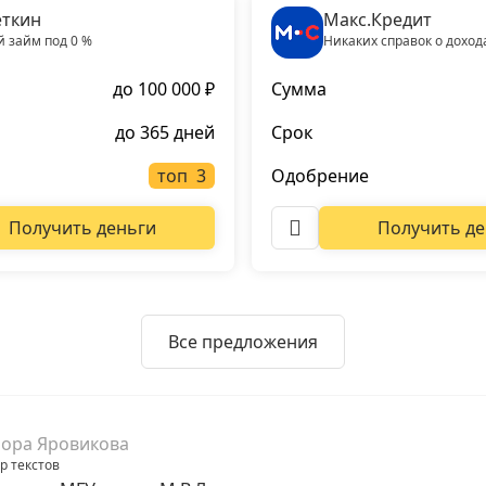
ткин
Макс.Кредит
 займ под 0 %
Никаких справок о доход
до 100 000 ₽
Сумма
до 365 дней
Срок
топ
Одобрение
Получить деньги
Получить де
Все предложения
ора Яровикова
р текстов