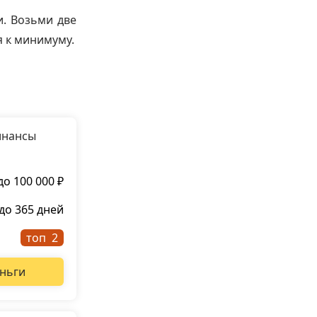
и. Возьми две
я к минимуму.
инансы
до 100 000 ₽
до 365 дней
топ
ньги