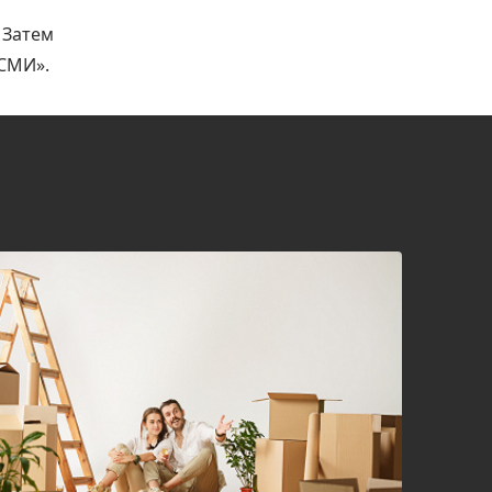
 Затем
 СМИ».