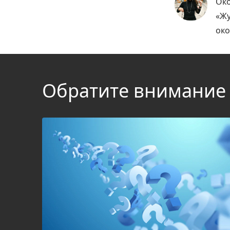
Око
«Жу
око
Обратите внимание