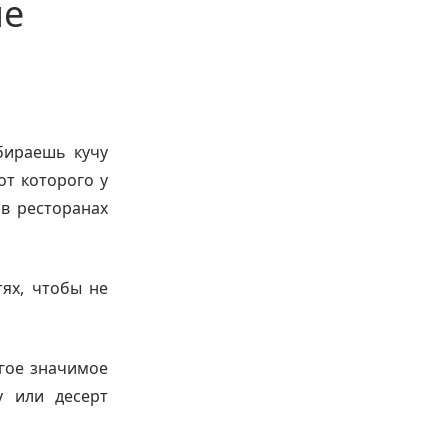
не
абираешь кучу
от которого у
 в ресторанах
ях, чтобы не
угое значимое
у или десерт