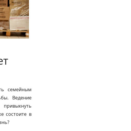
ет
ять семейным
бы. Ведение
ы привыкнуть
е состоите в
знь?