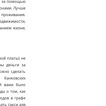
я за помощью
ронами. Лучше
о проживания.
недвижимости,
ванием жизни,
ной платы) не
ны деньги за
ожно сделать
 банковских
ей вами было
ды о том, как
ходов в графе
ать такси для