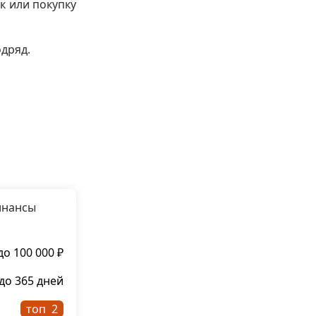
к или покупку
одряд.
инансы
до 100 000 ₽
до 365 дней
топ