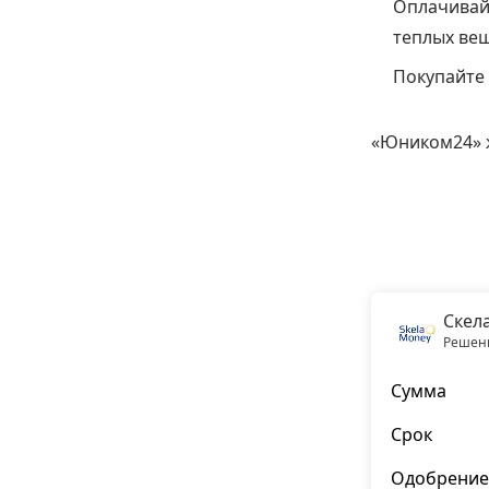
Оплачивайт
теплых вещ
Покупайте 
«Юником24» ж
Скел
Решени
Сумма
Срок
Одобрение