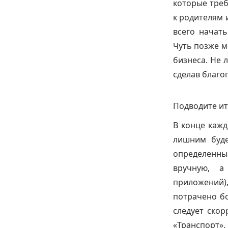
которые тре
к родителям 
всего начать
Чуть позже м
бизнеса. Не 
сделав благо
Подводите ит
В конце кажд
лишним буде
определенны
вручную, а
приложений)
потрачено бо
следует скор
«Транспорт»,