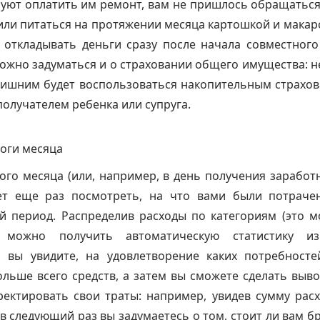
буют оплатить им ремонт, вам не пришлось обращатьс
или питаться на протяжении месяца картошкой и мака
 откладывать деньги сразу после начала совместног
ожно задуматься и о страховании общего имущества: 
лишним будет воспользоваться накопительным страхо
получателем ребенка или супруга.
оги месяца
ого месяца (или, например, в день получения заработ
т еще раз посмотреть, на что вами были потраче
й период. Распределив расходы по категориям (это м
 можно получить автоматическую статистику из
, вы увидите, на удовлетворение каких потребност
льше всего средств, а затем вы сможете сделать выво
ректировать свои траты: например, увидев сумму рас
 в следующий раз вы задумаетесь о том, стоит ли вам бр