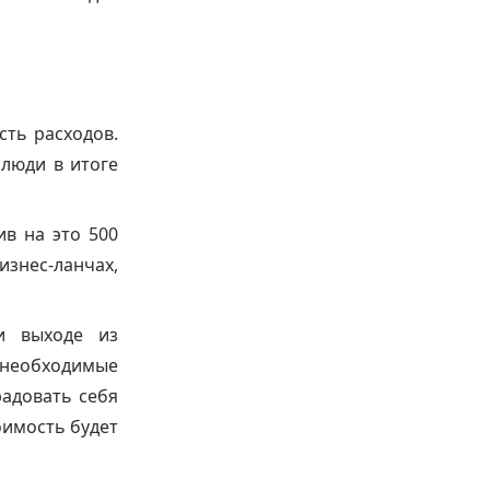
сть расходов.
 люди в итоге
ив на это 500
знес-ланчах,
и выходе из
в необходимые
радовать себя
оимость будет