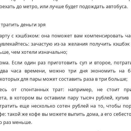
доехать до метро, или лучше будет подождать автобуса.
 тратить деньги зря
карту с кэшбэком: она поможет вам компенсировать ча
увлекайтесь: зачастую из-за желания получить кэшбэк
ьше, чем хотели изначально;
ома. Если один раз приготовить суп и второе, потрат
два часа времени, можно три дня экономить на би
которых для пары может составить раза в три больше;
тесь от спонтанных трат: например, не стоит пр
ета, в котором вы оставили пару тысяч рублей, купи
 тратить еще несколько сотен рублей на то, чтобы по
е: такой же кофе вы можете выпить дома, а его себест
о раз меньше.