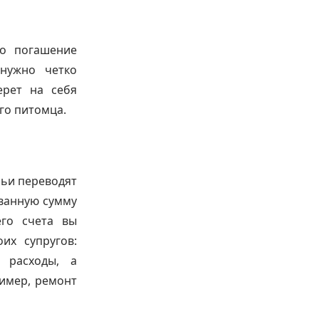
то погашение
 нужно четко
ерет на себя
го питомца.
мьи переводят
ованную сумму
го счета вы
их супругов:
е расходы, а
имер, ремонт