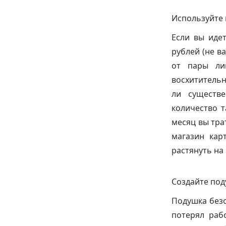
Используйте
Если вы идет
рублей (не в
от пары ли
восхитительн
ли существ
количество т
месяц вы тра
магазин кар
растянуть на
Создайте под
Подушка безо
потерял раб