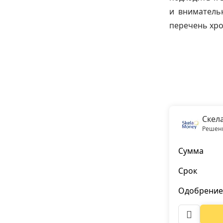
и вниматель
перечень хро
Скел
Решени
Сумма
Срок
Одобрение