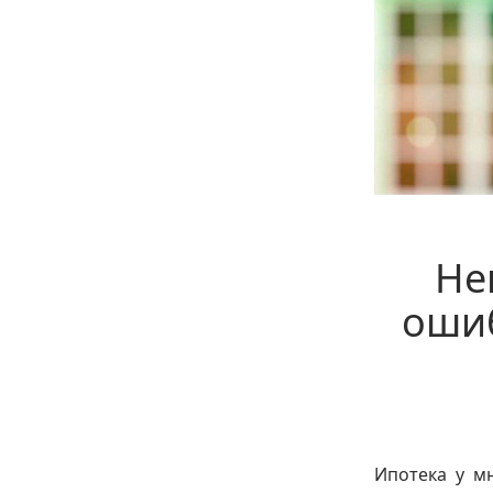
Не
ошиб
Ипотека у м