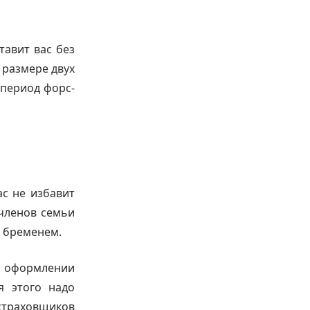
тавит вас без
 размере двух
 период форс-
ас не избавит
 членов семьи
м бременем.
 оформлении
ля этого надо
 страховщиков