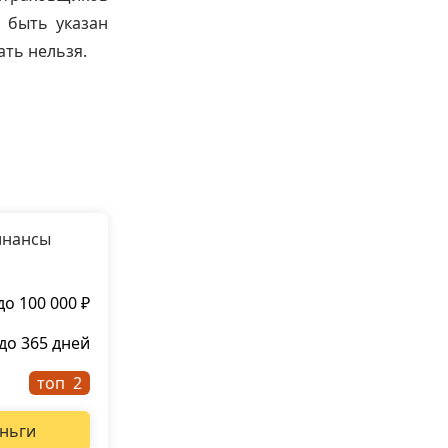
 быть указан
ать нельзя.
инансы
до 100 000 ₽
до 365 дней
топ
ньги