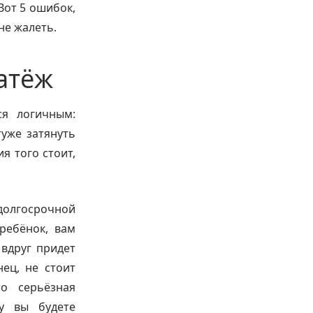
Вот 5 ошибок,
не жалеть.
атёж
ся логичным:
уже затянуть
я того стоит,
долгосрочной
 ребёнок, вам
 вдруг придет
нец, не стоит
о серьёзная
ку вы будете