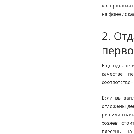
воспринимать
на фоне лока
2. От
перво
Ещё одна оче
качестве п
соответствен
Если вы зап
отложены ден
решили снача
хозяев, сто
плесень на