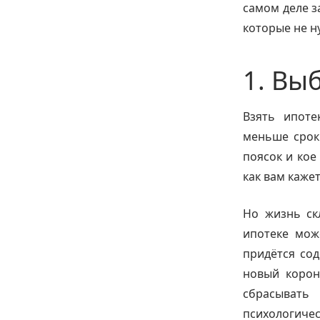
самом деле з
которые не н
1. Вы
Взять ипоте
меньше срок
поясок и кое
как вам кажет
Но жизнь ск
ипотеке може
придётся сод
новый корона
сбрасывать
психологиче