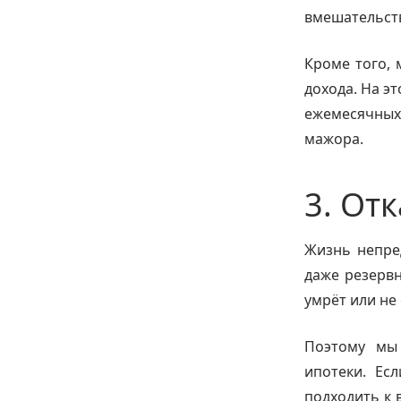
вмешательст
Кроме того, 
дохода. На э
ежемесячных 
мажора.
3. От
Жизнь непред
даже резервн
умрёт или не
Поэтому мы
ипотеки. Есл
подходить к 