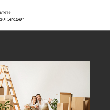
ьтете
сия Сегодня"