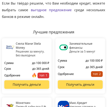
Если Вы твёрдо решили, что Вам необходим кредит, можете
выбрать самое
выгодное предложение
среди нескольких
банков в режиме онлайн.
Лучшие предложения
Скела Мани Skela
Занимательные
Money
финансы
Решение за минуту.
Деньги за 5 минут
Без выходных
Сумма
до 100 000 ₽
Сумма
до 100 000 ₽
Срок
до 365 дней
Срок
до 365 дней
Одобрение
топ
Одобрение
топ
Получить деньги
Получить деньги
Монеткин
Макс.Кредит
Первый займ под 0 %
Никаких справок о