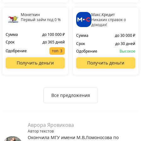
Монеткин
Макс.Кредит
Первый займ под 0 %
Никаких справок о
доходах!
Сумма
до 100 000 ₽
Сумма
до 30 000 ₽
Срок
до 365 дней
Срок
до 30 дней
Одобрение
топ
Одобрение
Высокое
Получить деньги
Получить деньги
Все предложения
Аврора Яровикова
Автор текстов
Окончила МГУ имени М.В.Ломоносова по