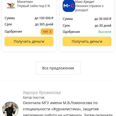
Монеткин
Макс.Кредит
Первый займ под 0 %
Никаких справок о
доходах!
Сумма
до 100 000 ₽
Сумма
до 30 000 ₽
Срок
до 365 дней
Срок
до 30 дней
Одобрение
топ
Одобрение
Высокое
Получить деньги
Получить деньги
Все предложения
Аврора Яровикова
Автор текстов
Окончила МГУ имени М.В.Ломоносова по
специальности «Журналистика», защитив
дипломную работу на «отлично». Затем окончила