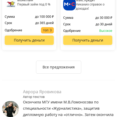
Монеткин
Макс.Кредит
Первый займ под 0 %
Никаких справок о
доходах!
Сумма
до 100 000 ₽
Сумма
до 30 000 ₽
Срок
до 365 дней
Срок
до 30 дней
Одобрение
топ
Одобрение
Высокое
Получить деньги
Получить деньги
Все предложения
Аврора Яровикова
Автор текстов
Окончила МГУ имени М.В.Ломоносова по
специальности «Журналистика», защитив
дипломную работу на «отлично». Затем окончила