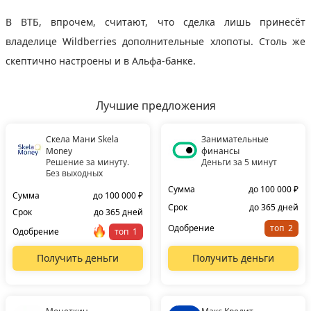
В ВТБ, впрочем, считают, что сделка лишь принесёт
владелице Wildberries дополнительные хлопоты. Столь же
скептично настроены и в Альфа-банке.
Лучшие предложения
Скела Мани Skela
Занимательные
Money
финансы
Решение за минуту.
Деньги за 5 минут
Без выходных
Сумма
до 100 000 ₽
Сумма
до 100 000 ₽
Срок
до 365 дней
Срок
до 365 дней
Одобрение
топ
Одобрение
топ
Получить деньги
Получить деньги