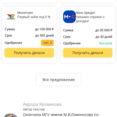
Монеткин
Макс.Кредит
Первый займ под 0 %
Никаких справок о
доходах!
Сумма
до 100 000 ₽
Сумма
до 30 000 ₽
Срок
до 365 дней
Срок
до 30 дней
Одобрение
топ
Одобрение
Высокое
Получить деньги
Получить деньги
Все предложения
Аврора Яровикова
Автор текстов
Окончила МГУ имени М.В.Ломоносова по