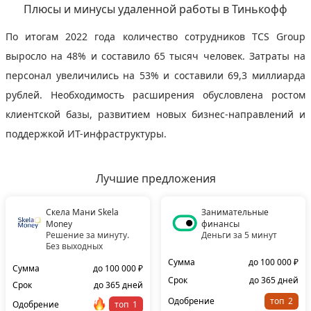
Плюсы и минусы удаленной работы в Тинькофф
По итогам 2022 года количество сотрудников TCS Group
выросло на 48% и составило 65 тысяч человек. Затраты на
персонал увеличились на 53% и составили 69,3 миллиарда
рублей. Необходимость расширения обусловлена ростом
клиентской базы, развитием новых бизнес-направлений и
поддержкой ИТ-инфраструктуры.
Лучшие предложения
Скела Мани Skela
Занимательные
Money
финансы
Решение за минуту.
Деньги за 5 минут
Без выходных
Сумма
до 100 000 ₽
Сумма
до 100 000 ₽
Срок
до 365 дней
Срок
до 365 дней
Одобрение
топ
Одобрение
топ