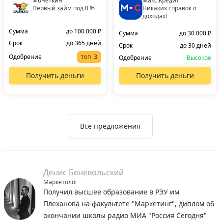
Монеткин
Макс.Кредит
Первый займ под 0 %
Никаких справок о
доходах!
Сумма
до 100 000 ₽
Сумма
до 30 000 ₽
Срок
до 365 дней
Срок
до 30 дней
Одобрение
топ
Одобрение
Высокое
Получить деньги
Получить деньги
Все предложения
Денис Беневольский
Маркетолог
Получил высшее образование в РЭУ им
Плеханова на факультете "Маркетинг", диплом об
окончании школы радио МИА "Россия Сегодня"