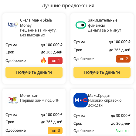
Лучшие предложения
Скела Мани Skela
Занимательные
Money
финансы
Решение за минуту.
Деньги за 5 минут
Без выходных
Сумма
до 100 000 ₽
Сумма
до 100 000 ₽
Срок
до 365 дней
Срок
до 365 дней
Одобрение
топ
Одобрение
топ
Получить деньги
Получить деньги
Монеткин
Макс.Кредит
Первый займ под 0 %
Никаких справок о
доходах!
Сумма
до 100 000 ₽
Сумма
до 30 000 ₽
Срок
до 365 дней
Срок
до 30 дней
Одобрение
топ
Одобрение
Высокое