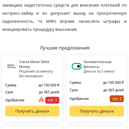
заемщика недостаточно средств для внесения платежей по
экспресс-займу и он допускает выход на просроченную
задолженность, то МФО вправе начислять штрафы и
инициировать процедуру взыскания.
Лучшие предложения
Скела Мани Skela
Занимательные
Money
финансы
Решение за минуту.
Деньги за 5 минут
Без выходных
Сумма
до 100 000 ₽
Сумма
до 100 000 ₽
Срок
до 365 дней
Срок
до 365 дней
Одобрение
топ
Одобрение
топ
Получить деньги
Получить деньги