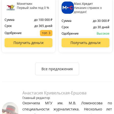
Монеткин
Макс.Кредит
Первый займ под 0 %
Никаких справок о
доходах!
Сумма
до 100 000 ₽
Сумма
до 30 000 ₽
Срок
до 365 дней
Срок
до 30 дней
Одобрение
топ
Одобрение
Высокое
Получить деньги
Получить деньги
Все предложения
Анастасия Кривельская-Ершова
Главный редактор
Окончила МГУ им. М.В. Ломоносова по
специальности журналистика. Несколько лет