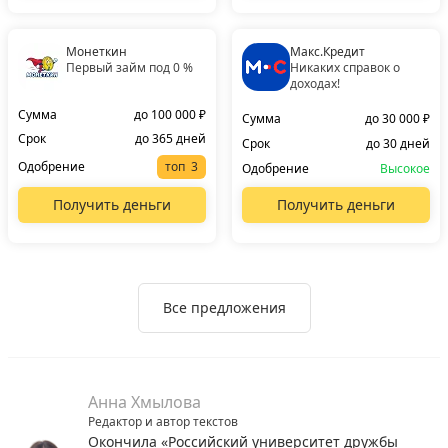
Монеткин
Макс.Кредит
Первый займ под 0 %
Никаких справок о
доходах!
Сумма
до 100 000 ₽
Сумма
до 30 000 ₽
Срок
до 365 дней
Срок
до 30 дней
Одобрение
топ
Одобрение
Высокое
Получить деньги
Получить деньги
Все предложения
Анна Хмылова
Редактор и автор текстов
Окончила «Российский университет дружбы