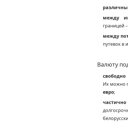
различны
между и
границей –
между по
путевок в 
Валюту по
свободно 
Их можно 
евро
;
частично
долгосроч
белорусски