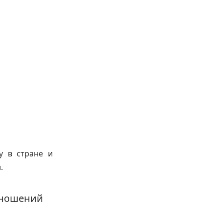
у в стране и
.
тношений