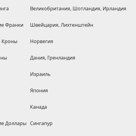
инга
Великобритания, Шотландия, Ирландия
ие Франки
Швейцария, Лихтенштейн
 Кроны
Норвегия
оны
Дания, Гренландия
Израиль
Япония
Канада
ие Доллары
Сингапур