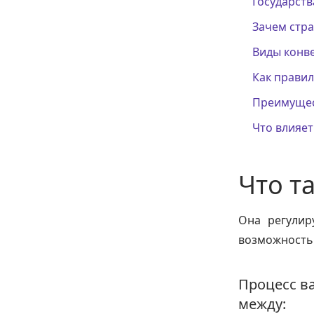
Государст
Зачем стр
Виды конв
Как прави
Преимущес
Что влияет
Что т
Она регулир
возможность
Процесс в
между: