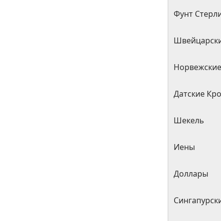
Фунт Стерл
Швейцарск
Норвежские
Датские Кр
Шекель
Иены
Доллары
Сингапурск