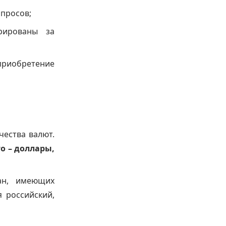
опросов;
рированы за
 приобретение
чества валют.
о – доллары,
ан, имеющих
я российский,