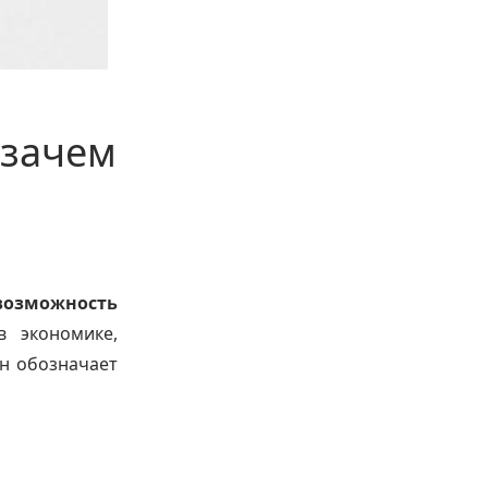
 зачем
возможность
 экономике,
ин обозначает