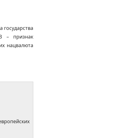
а государства
В – признак
 их нацвалюта
вропейских