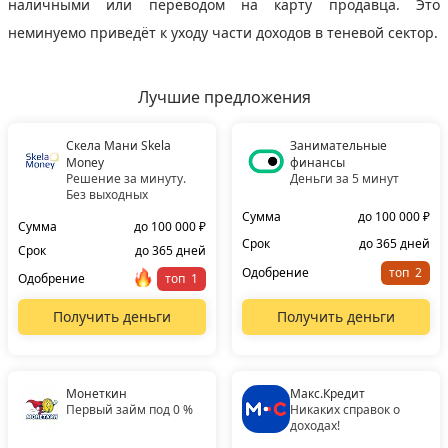
наличными или переводом на карту продавца. Это
неминуемо приведёт к уходу части доходов в теневой сектор.
Лучшие предложения
Скела Мани Skela
Занимательные
Money
финансы
Решение за минуту.
Деньги за 5 минут
Без выходных
Сумма
до 100 000 ₽
Сумма
до 100 000 ₽
Срок
до 365 дней
Срок
до 365 дней
Одобрение
топ
Одобрение
топ
Получить деньги
Получить деньги
Монеткин
Макс.Кредит
Первый займ под 0 %
Никаких справок о
доходах!