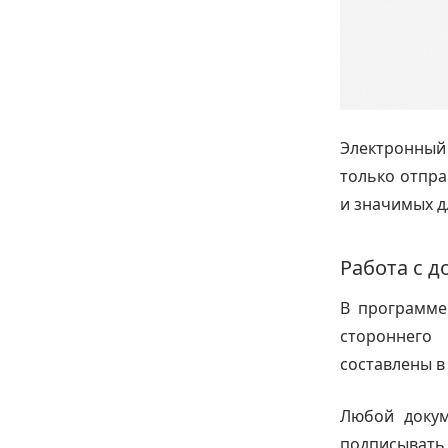
Электронный
только отпра
и значимых д
Работа с 
В программ
стороннего
составлены 
Любой докум
подписывать