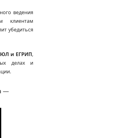
ного ведения
им клиентам
лит убедиться
РЮЛ и ЕГРИП
,
ных делах и
ации.
а —