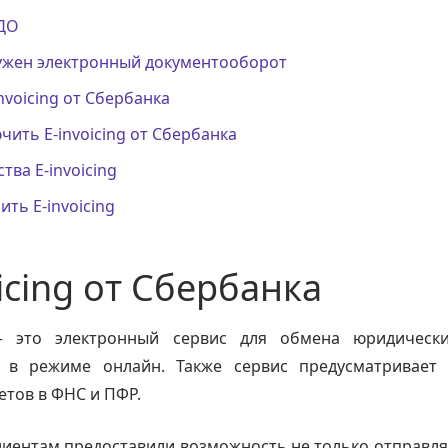
ДО
нужен электронный документооборот
nvoicing от Сбербанка
чить E-invoicing от Сбербанка
ва E-invoicing
ить E-invoicing
icing от Сбербанка
 — это электронный сервис для обмена юридичес
 в режиме онлайн. Также сервис предусматривает
етов в ФНС и ПФР.
клиентам предоставили возможность не только отправл