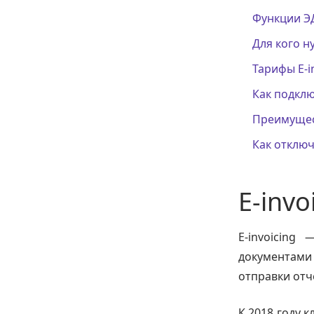
Функции Э
Для кого 
Тарифы E-i
Как подклю
Преимущест
Как отключ
E-invo
E-invoicing
документами
отправки отч
К 2018 году 