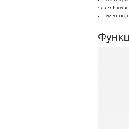
через E-invo
документов,
Функц