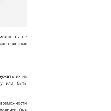
зможность не
лько полезных
ружать
их из
ру или быть
 возможности
подписи. Она