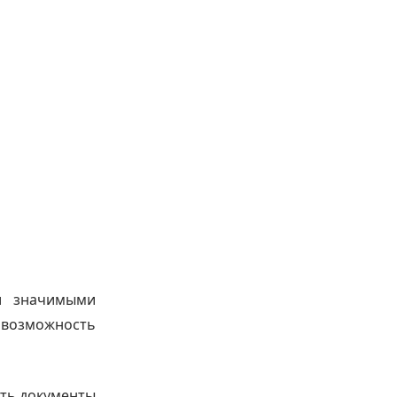
ки значимыми
 возможность
ять документы