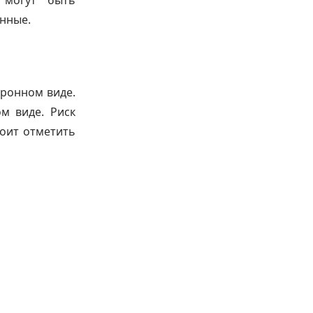
 могут быть
нные.
тронном виде.
м виде. Риск
тоит отметить