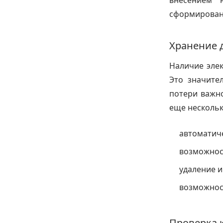
внесением 
сформирован
Хранение 
Наличие элек
Это значите
потери важно
еще нескольк
автоматиче
возможнос
удаление и
возможност
Проверка 