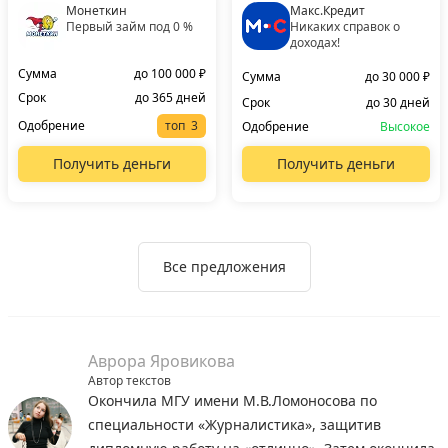
Монеткин
Макс.Кредит
Первый займ под 0 %
Никаких справок о
доходах!
Сумма
до 100 000 ₽
Сумма
до 30 000 ₽
Срок
до 365 дней
Срок
до 30 дней
Одобрение
топ
Одобрение
Высокое
Получить деньги
Получить деньги
Все предложения
Аврора Яровикова
Автор текстов
Окончила МГУ имени М.В.Ломоносова по
специальности «Журналистика», защитив