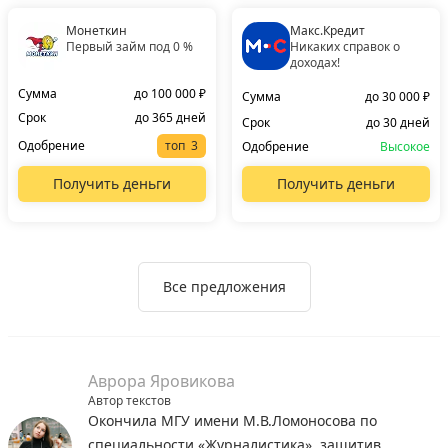
Монеткин
Макс.Кредит
Первый займ под 0 %
Никаких справок о
доходах!
Сумма
до 100 000 ₽
Сумма
до 30 000 ₽
Срок
до 365 дней
Срок
до 30 дней
Одобрение
топ
Одобрение
Высокое
Получить деньги
Получить деньги
Все предложения
Аврора Яровикова
Автор текстов
Окончила МГУ имени М.В.Ломоносова по
специальности «Журналистика», защитив