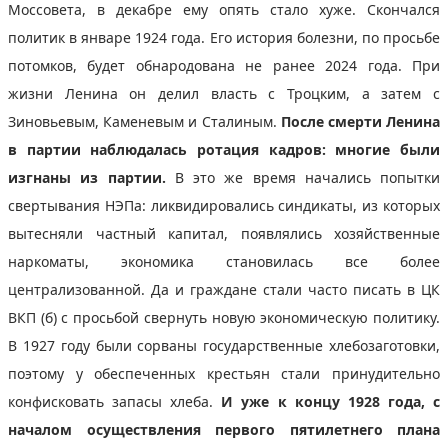
Моссовета, в декабре ему опять стало хуже. Скончался
политик в январе 1924 года. Его история болезни, по просьбе
потомков, будет обнародована не ранее 2024 года. При
жизни Ленина он делил власть с Троцким, а затем с
Зиновьевым, Каменевым и Сталиным.
После смерти Ленина
в партии наблюдалась ротация кадров: многие были
изгнаны из партии.
В это же время начались попытки
свертывания НЭПа: ликвидировались синдикаты, из которых
вытесняли частный капитал, появлялись хозяйственные
наркоматы, экономика становилась все более
централизованной. Да и граждане стали часто писать в ЦК
ВКП (б) с просьбой свернуть новую экономическую политику.
В 1927 году были сорваны государственные хлебозаготовки,
поэтому у обеспеченных крестьян стали принудительно
конфисковать запасы хлеба.
И уже к концу 1928 года, с
началом осуществления первого пятилетнего плана