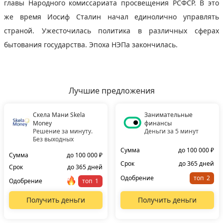
главы Народного комиссариата просвещения РСФСР. В это
же время Иосиф Сталин начал единолично управлять
страной. Ужесточилась политика в различных сферах
бытования государства. Эпоха НЭПа закончилась.
Лучшие предложения
Скела Мани Skela
Занимательные
Money
финансы
Решение за минуту.
Деньги за 5 минут
Без выходных
Сумма
до 100 000 ₽
Сумма
до 100 000 ₽
Срок
до 365 дней
Срок
до 365 дней
Одобрение
топ
Одобрение
топ
Получить деньги
Получить деньги