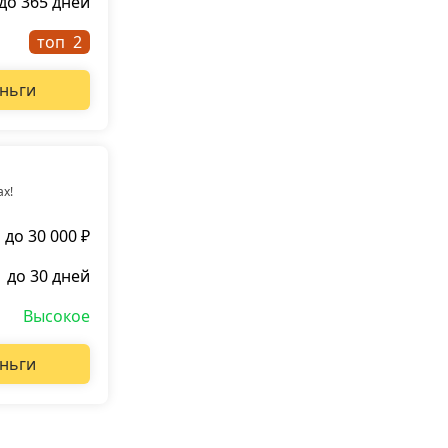
до 365 дней
топ
ньги
ах!
до 30 000 ₽
до 30 дней
Высокое
ньги