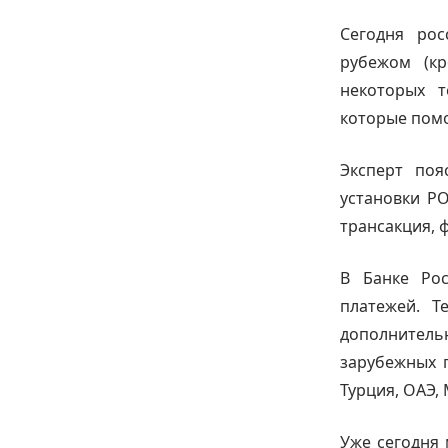
Сегодня рос
рубежом (к
некоторых т
которые помо
Эксперт поя
установки PO
трансакция, 
В Банке Рос
платежей. Т
дополнител
зарубежных 
Турция, ОАЭ,
Уже сегодня 