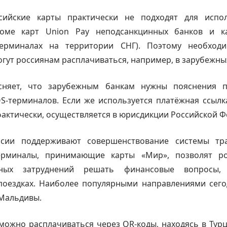
сийские карты практически не подходят для испо
роме карт Union Pay неподсанкцинных банков и к
ерминалах на территории СНГ). Поэтому необход
гут россиянам расплачиваться, например, в зарубежных
сняет, что зарубежным банкам нужны пояснения 
S-терминалов. Если же используется платёжная ссылк
фактически, осуществляется в юрисдикции Российской Ф
сии поддерживают совершенствование системы тр
ерминалы, принимающие карты «Мир», позволят р
ьных затруднений решать финансовые вопросы,
поездках. Наиболее популярными направлениями сего
 Мальдивы.
можно расплачиваться через QR-коды, находясь в Турц