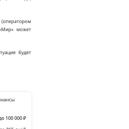
К (оператором
 «Мир» может
туация будет
инансы
до 100 000 ₽