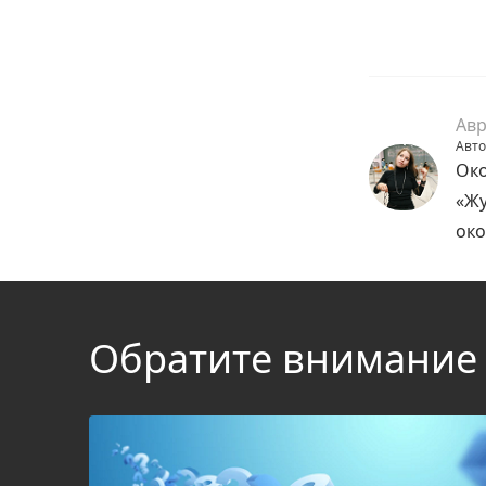
Авр
Авто
Око
«Жу
око
Обратите внимание