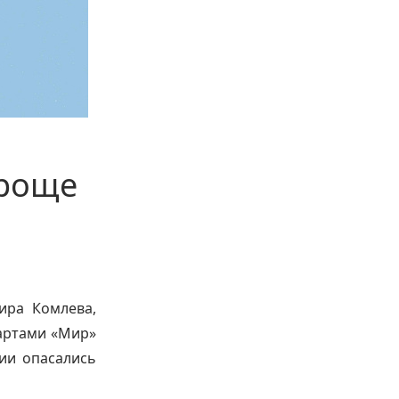
проще
ира Комлева,
картами «Мир»
ции опасались