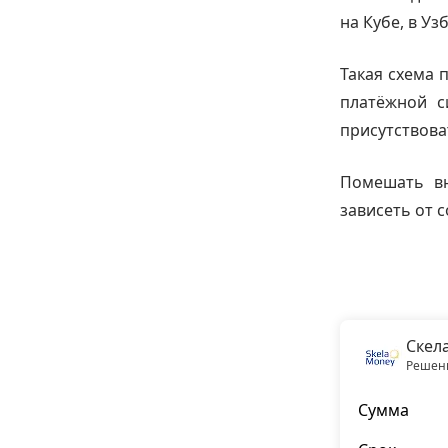
на Кубе, в Уз
Такая схема 
платёжной с
присутствова
Помешать вн
зависеть от с
Скел
Решени
Сумма