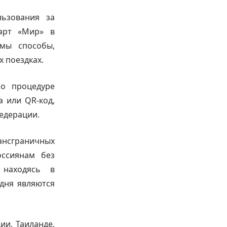
льзования за
арт «Мир» в
имы способы,
 поездках.
по процедуре
а или QR-код,
едерации.
ансграничных
оссиянам без
 находясь в
дня являются
ии, Таиланде,