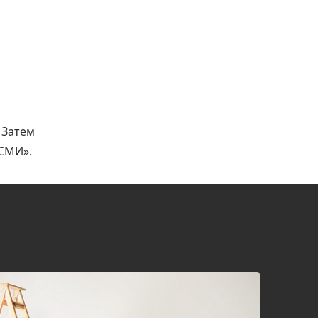
 Затем
 СМИ».