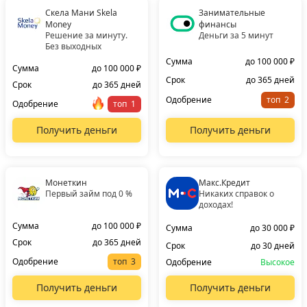
Скела Мани Skela
Занимательные
Money
финансы
Решение за минуту.
Деньги за 5 минут
Без выходных
Сумма
до 100 000 ₽
Сумма
до 100 000 ₽
Срок
до 365 дней
Срок
до 365 дней
Одобрение
топ
Одобрение
топ
Получить деньги
Получить деньги
Монеткин
Макс.Кредит
Первый займ под 0 %
Никаких справок о
доходах!
Сумма
до 100 000 ₽
Сумма
до 30 000 ₽
Срок
до 365 дней
Срок
до 30 дней
Одобрение
топ
Одобрение
Высокое
Получить деньги
Получить деньги