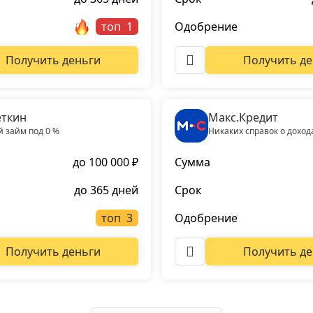
топ
Одобрение
Получить деньги
Получить де
ткин
Макс.Кредит
 займ под 0 %
Никаких справок о доход
до 100 000 ₽
Сумма
до 365 дней
Срок
топ
Одобрение
Получить деньги
Получить де