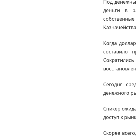
Под денежны
деньги в р
собственные
Казначейства
Когда долла
составило п
Сократились 
восстановлен
Сегодня сре
денежного ры
Спикер ожида
доступ к рынк
Скорее всего