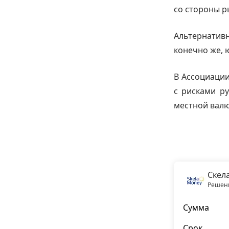
со стороны р
Альтернативн
конечно же, 
В Ассоциации
с рисками р
местной валю
Скел
Решени
Сумма
Срок