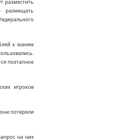
т разместить
о размещать
Федерального
блей к юаням
ользовались.
тся поэтапное
ских игроков
 они потеряли
запрос на них