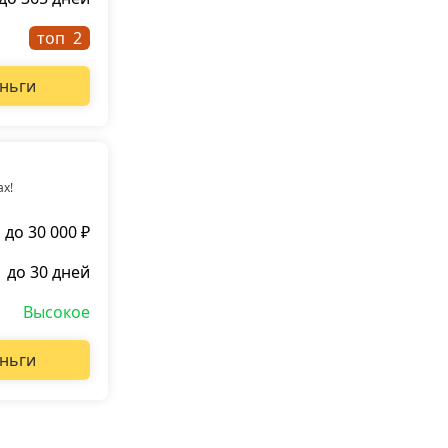
топ
ньги
ах!
до 30 000 ₽
до 30 дней
Высокое
ньги