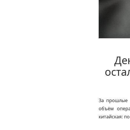
Де
оста
За прошлые 
объём опера
китайская: п