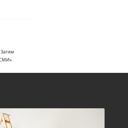
 Затем
 СМИ».