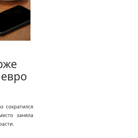
рже
 евро
з сократился
место заняла
расти.