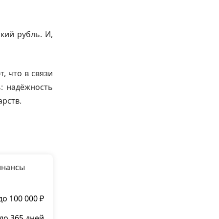
кий рубль. И,
, что в связи
: надёжность
арств.
инансы
до 100 000 ₽
до 365 дней