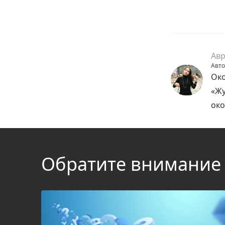
Авр
Авто
Око
«Жу
око
Обратите внимание