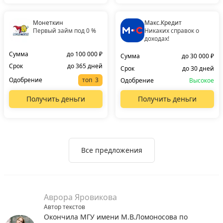
Монеткин
Макс.Кредит
Первый займ под 0 %
Никаких справок о
доходах!
Сумма
до 100 000 ₽
Сумма
до 30 000 ₽
Срок
до 365 дней
Срок
до 30 дней
Одобрение
топ
Одобрение
Высокое
Получить деньги
Получить деньги
Все предложения
Аврора Яровикова
Автор текстов
Окончила МГУ имени М.В.Ломоносова по