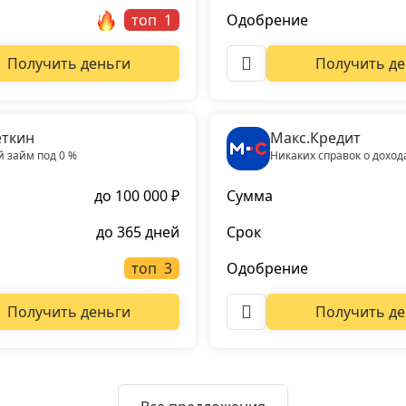
топ
Одобрение
Получить деньги
Получить де
ткин
Макс.Кредит
 займ под 0 %
Никаких справок о доход
до 100 000 ₽
Сумма
до 365 дней
Срок
топ
Одобрение
Получить деньги
Получить де