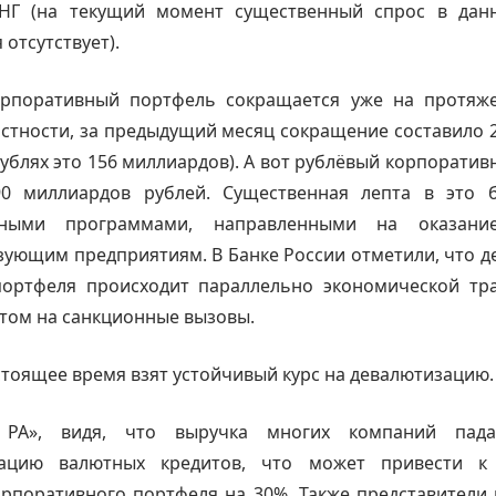
СНГ (на текущий момент существенный спрос в дан
отсутствует).
рпоративный портфель сокращается уже на протяж
астности, за предыдущий месяц сокращение составило 
рублях это 156 миллиардов). А вот рублёвый корпорати
0 миллиардов рублей. Существенная лепта в это 
енными программами, направленными на оказани
ующим предприятиям. В Банке России отметили, что 
портфеля происходит параллельно экономической тр
том на санкционные вызовы.
стоящее время взят устойчивый курс на девалютизацию.
 РА», видя, что выручка многих компаний пада
изацию валютных кредитов, что может привести к
рпоративного портфеля на 30%. Также представители