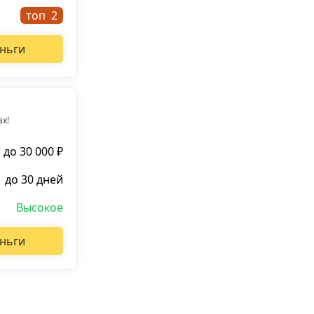
топ
ньги
ах!
до 30 000 ₽
до 30 дней
Высокое
ньги