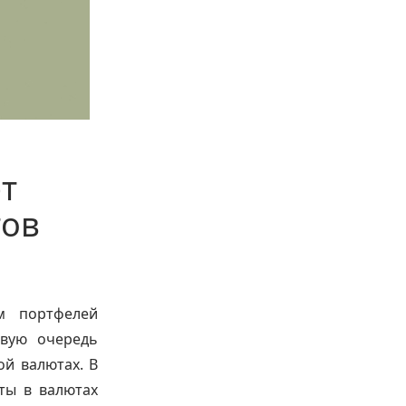
т
тов
м портфелей
рвую очередь
й валютах. В
ты в валютах