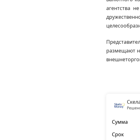
агентства н
дружественн
целесообразн
Представител
размещают на
внешнеторго
Скел
Решени
Сумма
Срок