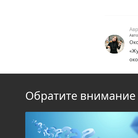
Авр
Авто
Око
«Жу
око
Обратите внимание