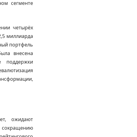
ном сегменте
ении четырёх
2,5 миллиарда
вный портфель
была внесена
е поддержки
девалютизация
ансформации,
ет, ожидают
 сокращению
 рейтингового