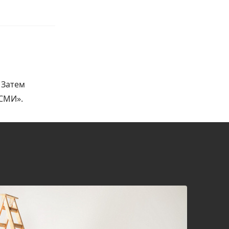
 Затем
 СМИ».