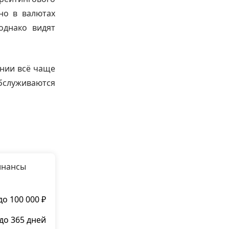
но в валютах
однако видят
ании всё чаще
обслуживаются
инансы
до 100 000 ₽
до 365 дней