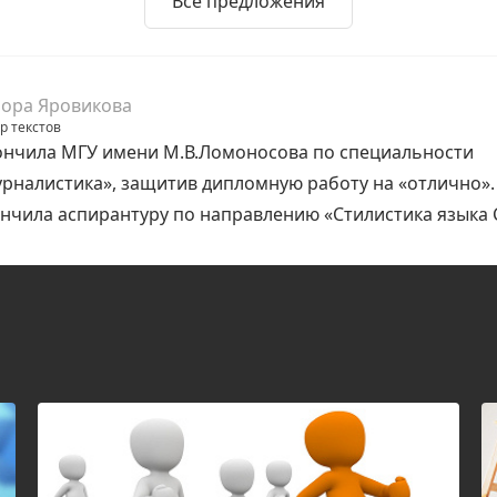
Все предложения
ора Яровикова
р текстов
нчила МГУ имени М.В.Ломоносова по специальности
рналистика», защитив дипломную работу на «отлично».
нчила аспирантуру по направлению «Стилистика языка