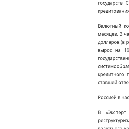
государств 
кредитования 
Валютный ко
месяцев. В ч
долларов (в 
вырос на 19
государств
системообраз
кредитного 
ставшей отве
Россией в на
В «Эксперт
реструктур
валютного ко