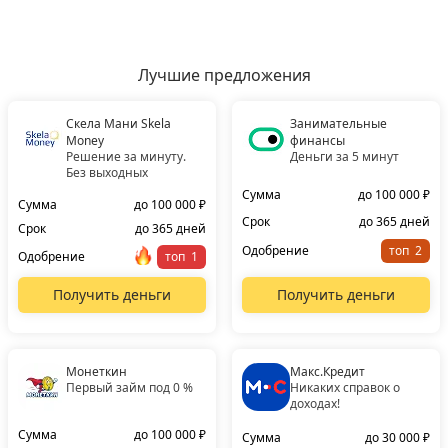
Лучшие предложения
Скела Мани Skela
Занимательные
Money
финансы
Решение за минуту.
Деньги за 5 минут
Без выходных
Сумма
до 100 000 ₽
Сумма
до 100 000 ₽
Срок
до 365 дней
Срок
до 365 дней
Одобрение
топ
Одобрение
топ
Получить деньги
Получить деньги
Монеткин
Макс.Кредит
Первый займ под 0 %
Никаких справок о
доходах!
Сумма
до 100 000 ₽
Сумма
до 30 000 ₽